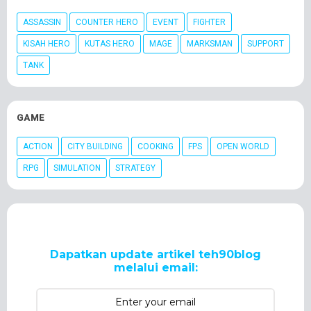
ASSASSIN
COUNTER HERO
EVENT
FIGHTER
KISAH HERO
KUTAS HERO
MAGE
MARKSMAN
SUPPORT
TANK
GAME
ACTION
CITY BUILDING
COOKING
FPS
OPEN WORLD
RPG
SIMULATION
STRATEGY
Dapatkan update artikel teh90blog
melalui email: