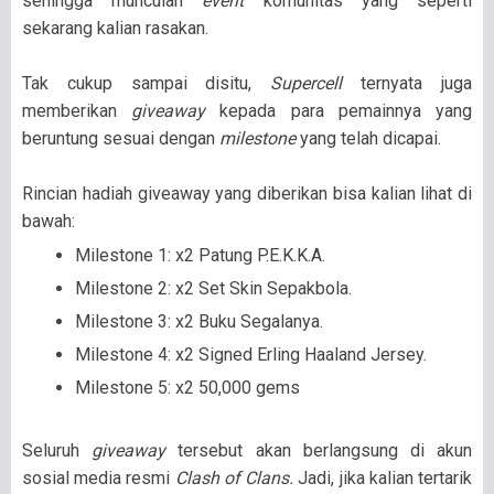
sehingga munculah
event
komunitas yang seperti
sekarang kalian rasakan.
Tak cukup sampai disitu,
Supercell
ternyata juga
memberikan
giveaway
kepada para pemainnya yang
beruntung sesuai dengan
milestone
yang telah dicapai.
Rincian hadiah giveaway yang diberikan bisa kalian lihat di
bawah:
Milestone 1: x2 Patung P.E.K.K.A.
Milestone 2: x2 Set Skin Sepakbola.
Milestone 3: x2 Buku Segalanya.
Milestone 4: x2 Signed Erling Haaland Jersey.
Milestone 5: x2 50,000 gems
Seluruh
giveaway
tersebut akan berlangsung di akun
sosial media resmi
Clash of Clans.
Jadi, jika kalian tertarik