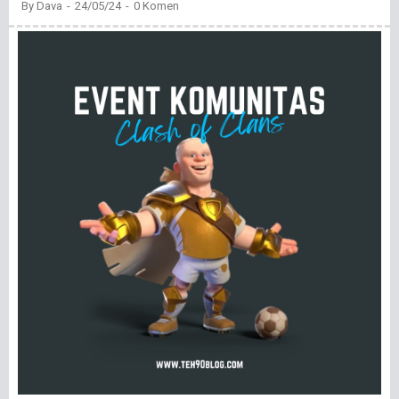
By
Dava
24/05/24
0 Komen