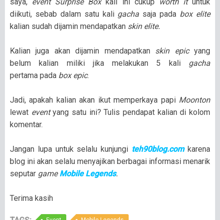
saya,
event Surprise Box
kali ini cukup
worth it
untuk
diikuti, sebab dalam satu kali
gacha
saja pada
box elite
kalian sudah dijamin mendapatkan
skin elite.
Kalian juga akan dijamin mendapatkan
skin epic
yang
belum kalian miliki jika melakukan 5 kali
gacha
pertama pada
box epic
.
Jadi, apakah kalian akan ikut memperkaya papi
Moonton
lewat
event
yang satu ini? Tulis pendapat kalian di kolom
komentar.
Jangan lupa untuk selalu kunjungi
teh90blog.com
karena
blog ini akan selalu menyajikan berbagai informasi menarik
seputar
game
Mobile Legends
.
Terima kasih