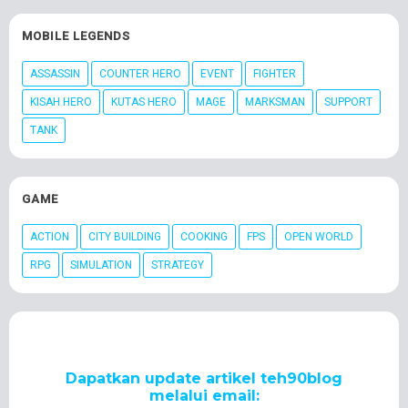
MOBILE LEGENDS
ASSASSIN
COUNTER HERO
EVENT
FIGHTER
KISAH HERO
KUTAS HERO
MAGE
MARKSMAN
SUPPORT
TANK
GAME
ACTION
CITY BUILDING
COOKING
FPS
OPEN WORLD
RPG
SIMULATION
STRATEGY
Dapatkan update artikel teh90blog
melalui email: