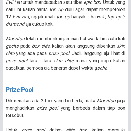
Evil Hat
untuk mendapatkan satu tiket
epic box
. Untuk yang
satu ini kalian harus
top up
dulu agar dapat memperoleh
12
Evil Hat,
nggak usah
top up
banyak - banyak,
top up 3
diamond
aja cukup kok.
Moonton
telah memberikan jaminan bahwa dalam satu kali
gacha
pada
box elite
, kalian akan langsung diberikan
skin
elite
yang ada pada
prize pool
. Jadi, langsung aja lihat di
prize pool
kira - kira
skin elite
mana yang ingin kalian
dapatkan, semoga aja beneran dapet waktu
gacha.
Prize Pool
Dikarenakan ada 2 box yang berbeda, maka
Moonton
juga
menghadirkan
prize pool
yang berbeda dalam tiap box
tersebut.
Untuk
prize pool
dalam
elite box
, kalian memiliki