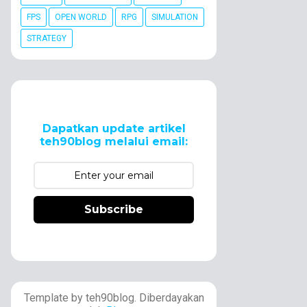
FPS
OPEN WORLD
RPG
SIMULATION
STRATEGY
Dapatkan update artikel
teh90blog melalui email:
Subscribe
Template by teh90blog. Diberdayakan