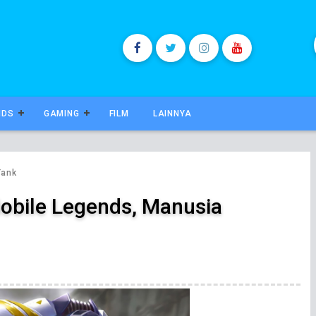
NDS
GAMING
FILM
LAINNYA
Tank
obile Legends, Manusia