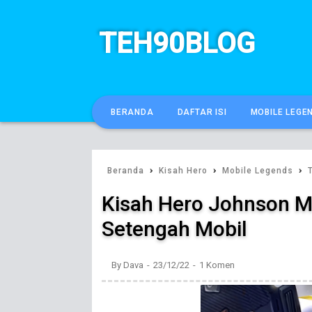
TEH90BLOG
BERANDA
DAFTAR ISI
MOBILE LEGE
›
›
›
Beranda
Kisah Hero
Mobile Legends
Kisah Hero Johnson M
Setengah Mobil
By
Dava
23/12/22
1 Komen