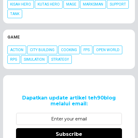
KISAH HERO
KUTAS HERO
MAGE
MARKSMAN
SUPPORT
TANK
GAME
ACTION
CITY BUILDING
COOKING
FPS
OPEN WORLD
RPG
SIMULATION
STRATEGY
Dapatkan update artikel teh90blog
melalui email:
Subscribe