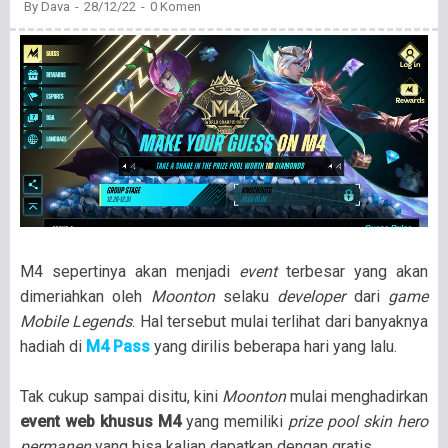
By
Dava
28/12/22
0 Komen
M4 sepertinya akan menjadi
event
terbesar yang akan
dimeriahkan oleh
Moonton
selaku
developer
dari
game
Mobile Legends
. Hal tersebut mulai terlihat dari banyaknya
hadiah di
M4 Pass
yang dirilis beberapa hari yang lalu.
Tak cukup sampai disitu, kini
Moonton
mulai menghadirkan
event web khusus M4
yang memiliki
prize pool skin hero
permanen
yang bisa kalian dapatkan dengan gratis.