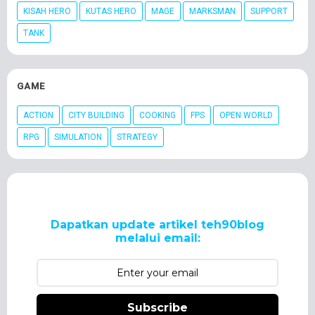
KISAH HERO
KUTAS HERO
MAGE
MARKSMAN
SUPPORT
TANK
GAME
ACTION
CITY BUILDING
COOKING
FPS
OPEN WORLD
RPG
SIMULATION
STRATEGY
Dapatkan update artikel teh90blog
melalui email:
Subscribe