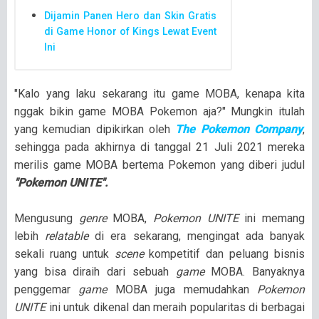
Dijamin Panen Hero dan Skin Gratis
di Game Honor of Kings Lewat Event
Ini
"Kalo yang laku sekarang itu game MOBA, kenapa kita
nggak bikin game MOBA Pokemon aja?" Mungkin itulah
yang kemudian dipikirkan oleh
The Pokemon Company
,
sehingga pada akhirnya di tanggal 21 Juli 2021 mereka
merilis game MOBA bertema Pokemon yang diberi judul
"Pokemon UNITE".
Mengusung
genre
MOBA,
Pokemon UNITE
ini memang
lebih
relatable
di era sekarang, mengingat ada banyak
sekali ruang untuk
scene
kompetitif dan peluang bisnis
yang bisa diraih dari sebuah
game
MOBA. Banyaknya
penggemar
game
MOBA juga memudahkan
Pokemon
UNITE
ini untuk dikenal dan meraih popularitas di berbagai