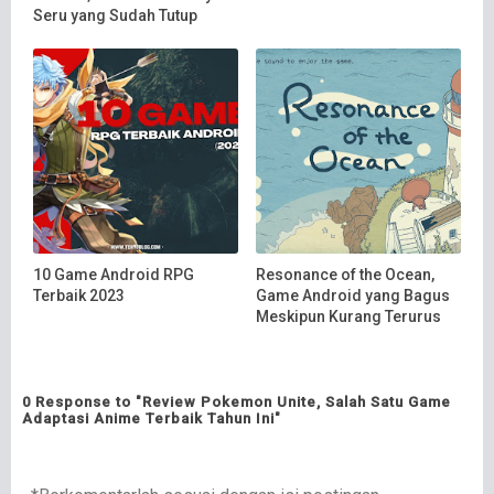
Seru yang Sudah Tutup
10 Game Android RPG
Resonance of the Ocean,
Terbaik 2023
Game Android yang Bagus
Meskipun Kurang Terurus
0 Response to "Review Pokemon Unite, Salah Satu Game
Adaptasi Anime Terbaik Tahun Ini"