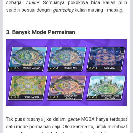
sebagai
tanker
. Semuanya pokoknya bisa kalian pilih
sendiri sesuai dengan
gameplay
kalian masing - masing.
3. Banyak Mode Permainan
Tak puas rasanya jika dalam
game
MOBA hanya terdapat
satu mode permainan saja. Oleh karena itu, untuk membuat