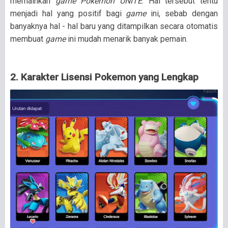
memainkan
game Pokemon UNITE
. Hal tersebut tentu
menjadi hal yang positif bagi
game
ini, sebab dengan
banyaknya hal - hal baru yang ditampilkan secara otomatis
membuat
game
ini mudah menarik banyak pemain.
2. Karakter Lisensi Pokemon yang Lengkap