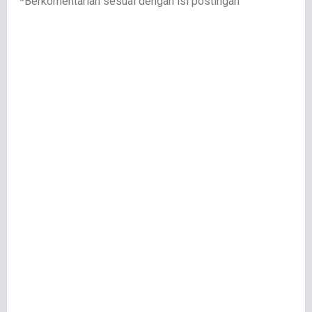
*Berkomentarlah sesuai dengan isi postingan