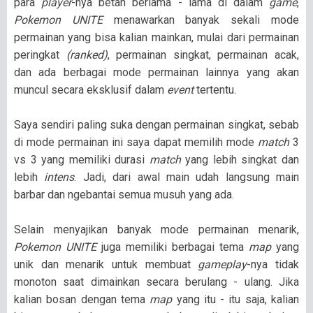
para
player
-nya betah berlama - lama di dalam
game
,
Pokemon UNITE
menawarkan banyak sekali mode
permainan yang bisa kalian mainkan, mulai dari permainan
peringkat
(ranked)
, permainan singkat, permainan acak,
dan ada berbagai mode permainan lainnya yang akan
muncul secara eksklusif dalam
event
tertentu.
Saya sendiri paling suka dengan permainan singkat, sebab
di mode permainan ini saya dapat memilih mode
match
3
vs 3 yang memiliki durasi
match
yang lebih singkat dan
lebih
intens
. Jadi, dari awal main udah langsung main
barbar dan ngebantai semua musuh yang ada.
Selain menyajikan banyak mode permainan menarik,
Pokemon UNITE
juga memiliki berbagai tema
map
yang
unik dan menarik untuk membuat
gameplay
-nya tidak
monoton saat dimainkan secara berulang - ulang. Jika
kalian bosan dengan tema
map
yang itu - itu saja, kalian