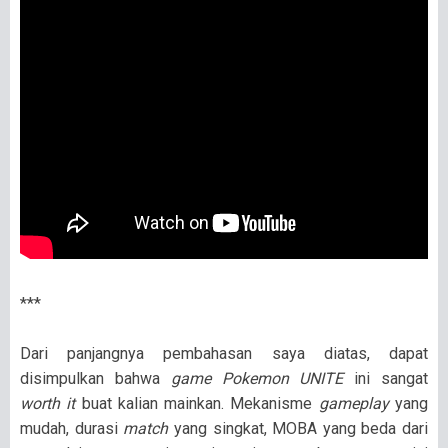
***
Dari panjangnya pembahasan saya diatas, dapat
disimpulkan bahwa
game Pokemon UNITE
ini sangat
worth it
buat kalian mainkan. Mekanisme
gameplay
yang
mudah, durasi
match
yang singkat, MOBA yang beda dari