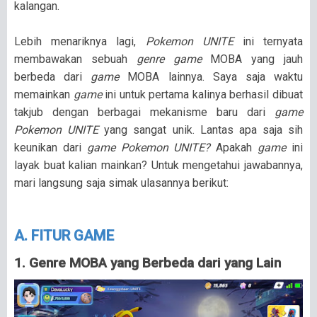
kalangan.
Lebih menariknya lagi,
Pokemon UNITE
ini ternyata
membawakan sebuah
genre game
MOBA yang jauh
berbeda dari
game
MOBA lainnya. Saya saja waktu
memainkan
game
ini untuk pertama kalinya berhasil dibuat
takjub dengan berbagai mekanisme baru dari
game
Pokemon UNITE
yang sangat unik. Lantas apa saja sih
keunikan dari
game Pokemon UNITE?
Apakah
game
ini
layak buat kalian mainkan? Untuk mengetahui jawabannya,
mari langsung saja simak ulasannya berikut:
A. FITUR GAME
1. Genre MOBA yang Berbeda dari yang Lain