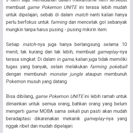
membuat
game Pokemon UNITE
ini terasa lebih mudah
untuk dipelajari, sebab di dalam
match
nanti kalian hanya
perlu berfokus untuk
farming
dan mencetak gol sebanyak
mungkin tanpa harus pusing - pusing mikirin item.
Setiap
match
-nya juga hanya berlangsung selama 10
menit, tak kurang dan tak lebih, membuat
gameplay
-nya
terasa singkat. Di dalam
in game
, kalian juga tidak memiliki
tugas yang banyak, selain melakukan
farming pokeball
dengan membunuh
monster jungle
ataupun membunuh
Pokemon musuh yang datang.
Bisa dibilang,
game Pokemon UNITE
ini lebih ramah untuk
dimainkan untuk semua orang, bahkan orang yang belum
mengerti
game
MOBA sama sekali pun pasti akan mudah
beradaptasi dikarenakan mekanik
gameplay
-nya yang
nggak ribet dan mudah dipelajari.