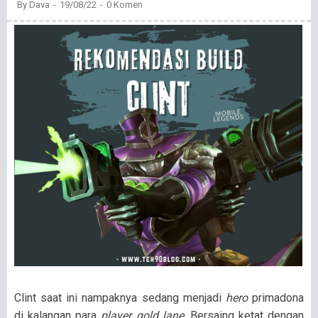
By
Dava
19/08/22
0 Komen
Clint saat ini nampaknya sedang menjadi
hero
primadona
di kalangan para
player gold lane
. Bersaing ketat dengan