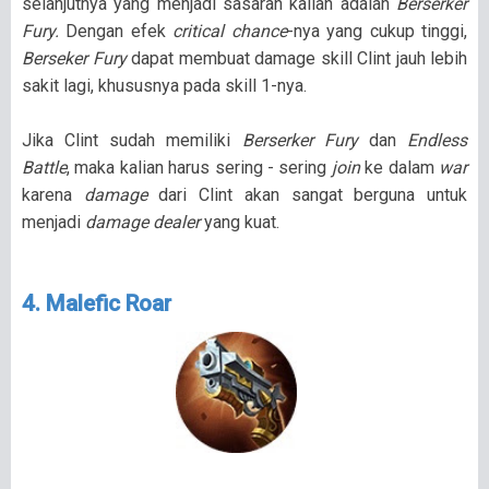
selanjutnya yang menjadi sasaran kalian adalah
Berserker
Fury.
Dengan efek
critical chance
-nya yang cukup tinggi,
Berseker Fury
dapat membuat damage skill Clint jauh lebih
sakit lagi, khususnya pada skill 1-nya.
Jika Clint sudah memiliki
Berserker Fury
dan
Endless
Battle
, maka kalian harus sering - sering
join
ke dalam
war
karena
damage
dari Clint akan sangat berguna untuk
menjadi
damage dealer
yang kuat.
4. Malefic Roar