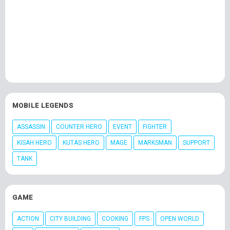
MOBILE LEGENDS
ASSASSIN
COUNTER HERO
EVENT
FIGHTER
KISAH HERO
KUTAS HERO
MAGE
MARKSMAN
SUPPORT
TANK
GAME
ACTION
CITY BUILDING
COOKING
FPS
OPEN WORLD