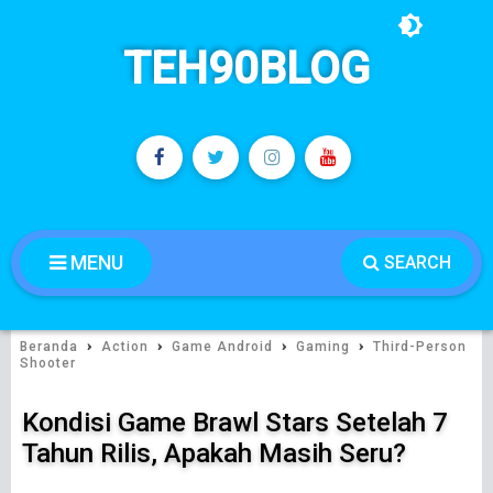
TEH90BLOG
MENU
SEARCH
›
›
›
›
Beranda
Action
Game Android
Gaming
Third-Person
Shooter
Kondisi Game Brawl Stars Setelah 7
Tahun Rilis, Apakah Masih Seru?