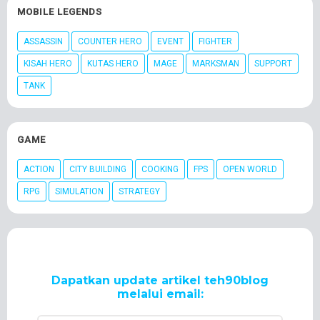
MOBILE LEGENDS
ASSASSIN
COUNTER HERO
EVENT
FIGHTER
KISAH HERO
KUTAS HERO
MAGE
MARKSMAN
SUPPORT
TANK
GAME
ACTION
CITY BUILDING
COOKING
FPS
OPEN WORLD
RPG
SIMULATION
STRATEGY
Dapatkan update artikel teh90blog
melalui email: