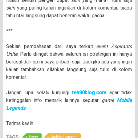
Kalian sendiri pengen dapat
skin
yang mana? Tulis saja
skin
yang paling kalian inginkan di kolom komentar, siapa
tahu ntar langsung dapat beneran waktu gacha.
***
Sekian pembahasan dari saya terkait
event Aspirants
Unite
. Perlu diingat bahwa seluruh isi postingan ini hanya
berasal dari opini saya pribadi saja. Jadi jika ada yang ingin
kalian tambahkan silahkan langsung saja tulis di kolom
komentar.
Jangan lupa selalu kunjungi
teh90blog.com
agar tidak
ketinggalan info menarik lainnya seputar
game
Mobile
Legends
.
Terima kasih.
TAGS:
Event
Mobile Legends