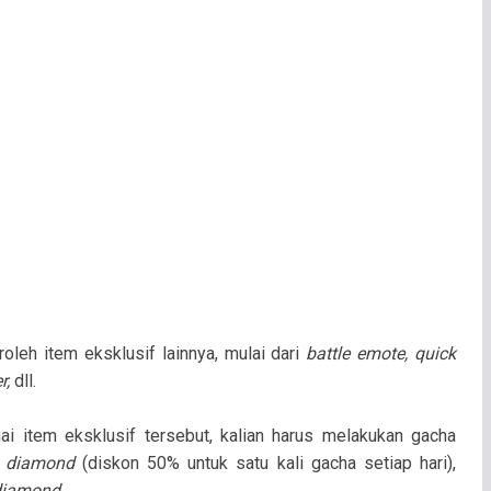
oleh item eksklusif lainnya, mulai dari
battle emote, quick
r,
dll.
i item eksklusif tersebut, kalian harus melakukan gacha
0
diamond
(diskon 50% untuk satu kali gacha setiap hari),
diamond
.