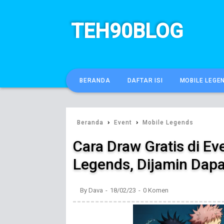
TEH90BLOG
BERANDA
DAFTAR ISI
MOBILE LEGE
›
›
Beranda
Event
Mobile Legends
Cara Draw Gratis di Ev
Legends, Dijamin Dapat
By
Dava
18/02/23
0 Komen