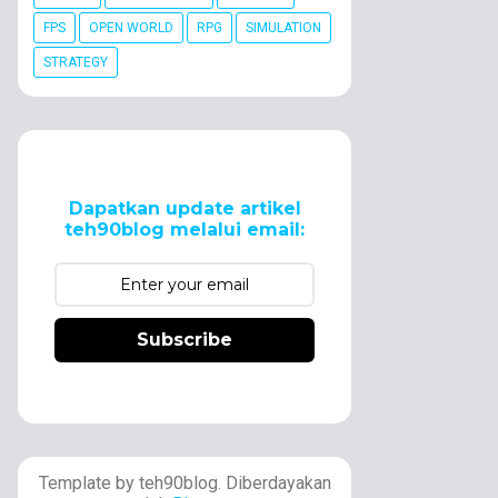
FPS
OPEN WORLD
RPG
SIMULATION
STRATEGY
Dapatkan update artikel
teh90blog melalui email:
Subscribe
Template by teh90blog. Diberdayakan