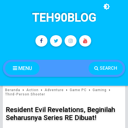
TEH90BLOG
MENU
SEARCH
›
›
›
›
›
Beranda
Action
Adventure
Game PC
Gaming
Third-Person Shooter
Resident Evil Revelations, Beginilah
Seharusnya Series RE Dibuat!