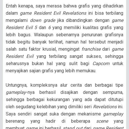
Entah kenapa, saya merasa bahwa grafis yang dihadirkan
dalam
game Resident Evil Revelations
ini bisa terbilang
mengalami
down grade
jika dibandingkan dengan
game
Resident Evil 5
dan
6
yang memiliki kualitas grafis yang
lebih bagus. Walaupun sebenarnya penurunan grafisnya
tidak begitu banyak terlihat, namun hal tersebut menjadi
salah satu faktor krusial, mengingat
franchise
dari
game
Resident Evil
yang terbilang sangat sukses, sehingga
seharusnya bukan hal yang sulit bagi
Capcom
untuk
menyajikan sajian grafis yang lebih memukau.
Untungnya, kompleksnya alur cerita dan berbagai tipe
gameplay
-nya berhasil disajikan dengan sempurna,
sehingga berbagai kekurangan yang ada dapat ditutupi
oleh segudang kelebihan yang dimiliki seri
Revelations
ini.
Saya sendiri sangat suka dengan mekanisme
gameplay
berenang yang hadir di beberapa
scene
yang
membuat
game
ini berhasil
stand out
dari
game Resident