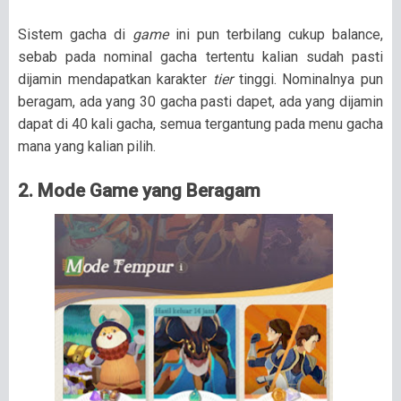
Sistem gacha di
game
ini pun terbilang cukup balance,
sebab pada nominal gacha tertentu kalian sudah pasti
dijamin mendapatkan karakter
tier
tinggi. Nominalnya pun
beragam, ada yang 30 gacha pasti dapet, ada yang dijamin
dapat di 40 kali gacha, semua tergantung pada menu gacha
mana yang kalian pilih.
2. Mode Game yang Beragam