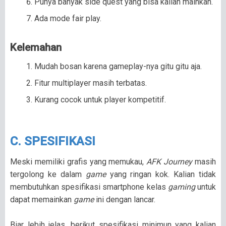
Punya banyak side quest yang bisa kalian mainkan.
Ada mode fair play.
Kelemahan
Mudah bosan karena gameplay-nya gitu gitu aja.
Fitur multiplayer masih terbatas.
Kurang cocok untuk player kompetitif.
C. SPESIFIKASI
Meski memiliki grafis yang memukau,
AFK Journey
masih
tergolong ke dalam
game
yang ringan kok. Kalian tidak
membutuhkan spesifikasi smartphone kelas
gaming
untuk
dapat memainkan
game
ini dengan lancar.
Biar lebih jelas, berikut spesifikasi minimun yang kalian