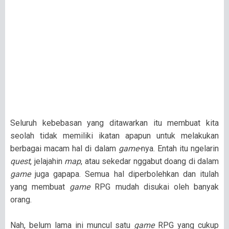
Seluruh kebebasan yang ditawarkan itu membuat kita
seolah tidak memiliki ikatan apapun untuk melakukan
berbagai macam hal di dalam
game-
nya. Entah itu ngelarin
quest
, jelajahin
map
, atau sekedar nggabut doang di dalam
game
juga gapapa. Semua hal diperbolehkan dan itulah
yang membuat
game
RPG mudah disukai oleh banyak
orang.
Nah, belum lama ini muncul satu
game
RPG yang cukup