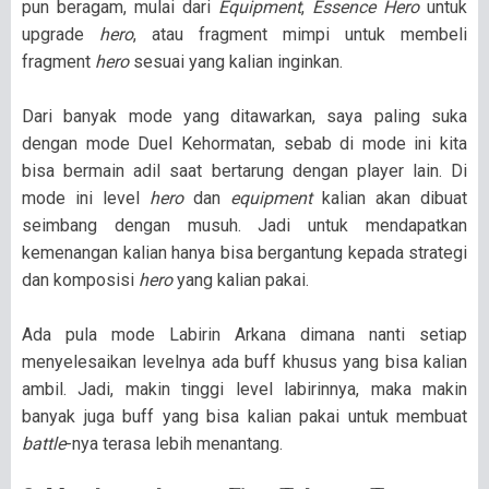
pun beragam, mulai dari
Equipment
,
Essence Hero
untuk
upgrade
hero
, atau fragment mimpi untuk membeli
fragment
hero
sesuai yang kalian inginkan.
Dari banyak mode yang ditawarkan, saya paling suka
dengan mode Duel Kehormatan, sebab di mode ini kita
bisa bermain adil saat bertarung dengan player lain. Di
mode ini level
hero
dan
equipment
kalian akan dibuat
seimbang dengan musuh. Jadi untuk mendapatkan
kemenangan kalian hanya bisa bergantung kepada strategi
dan komposisi
hero
yang kalian pakai.
Ada pula mode Labirin Arkana dimana nanti setiap
menyelesaikan levelnya ada buff khusus yang bisa kalian
ambil. Jadi, makin tinggi level labirinnya, maka makin
banyak juga buff yang bisa kalian pakai untuk membuat
battle
-nya terasa lebih menantang.