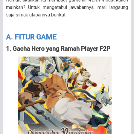
mainkan? Untuk mengetahui jawabannya, mari langsung
saja simak ulasannya berikut:
A. FITUR GAME
1. Gacha Hero yang Ramah Player F2P