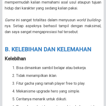
mempermudah kalian memahami asal usul ataupun tujuan
hidup dari karakter yang sedang kalian pakai.
Game
ini sangat totalitas dalam menyusun
world building-
nya. Setiap aspeknya berhasil tampil dengan maksimal,
dan saya sangat mengapresiasi hal tersebut.
B. KELEBIHAN DAN KELEMAHAN
Kelebihan
Bisa dimainkan sambil belajar atau bekerja.
Tidak menampilkan iklan.
Fitur gacha yang ramah player free to play.
Mekanisme upgrade hero yang simple.
Ceritanya menarik untuk diikuti.