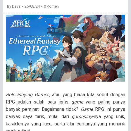
By
Dava
25/08/24
0 Komen
Role Playing Games,
atau yang biasa kita sebut dengan
RPG adalah salah satu jenis
game
yang paling punya
banyak peminat. Bagaimana tidak?
Game
RPG ini punya
banyak daya tarik, mulai dari
gameplay
-nya yang unik,
karakternya yang lucu, serta alur ceritanya yang menarik