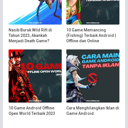
Nasib Buruk Wild Rift di
10 Game Memancing
Tahun 2023, Akankah
(Fishing) Terbaik Android |
Menjadi Death Game?
Offline dan Online
10 Game Android Offline
Cara Menghilangkan Iklan di
Open World Terbaik 2023
Game Android