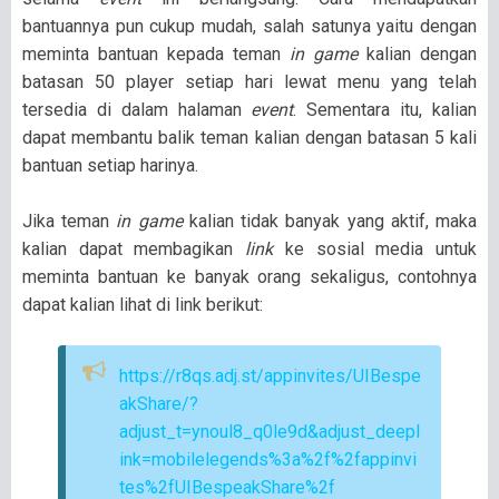
bantuannya pun cukup mudah, salah satunya yaitu dengan
meminta bantuan kepada teman
in game
kalian dengan
batasan 50 player setiap hari lewat menu yang telah
tersedia di dalam halaman
event
. Sementara itu, kalian
dapat membantu balik teman kalian dengan batasan 5 kali
bantuan setiap harinya.
Jika teman
in game
kalian tidak banyak yang aktif, maka
kalian dapat membagikan
link
ke sosial media untuk
meminta bantuan ke banyak orang sekaligus, contohnya
dapat kalian lihat di link berikut:
https://r8qs.adj.st/appinvites/UIBespe
akShare/?
adjust_t=ynoul8_q0le9d&adjust_deepl
ink=mobilelegends%3a%2f%2fappinvi
tes%2fUIBespeakShare%2f