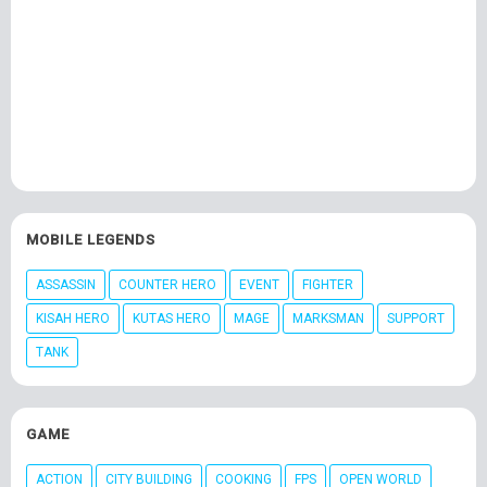
MOBILE LEGENDS
ASSASSIN
COUNTER HERO
EVENT
FIGHTER
KISAH HERO
KUTAS HERO
MAGE
MARKSMAN
SUPPORT
TANK
GAME
ACTION
CITY BUILDING
COOKING
FPS
OPEN WORLD