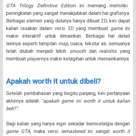
GTA Trilogy Definitive Edition
ini memang memiliki
peningkatan yang sangat menakjubkan dalam hal grafisnya.
Berbagai elemen yang dulunya hanya dibuat 2D, kini dapat
kalian rasakan dalam versi 3D yang membuat
game
ini
makin interaktif untuk dimainkan. Berbagai hal detail
lainnya seperti tampilan
map
, cuaca, tekstur air, semuanya
telah diubah menjadi lebih
smooth
dan realistis yang
membuat
player-
nya makin ketagihan untuk memainkannya.
Apakah worth it untuk dibeli?
Setelah pembahasan yang begitu panjang, kini pertanyaan
akhirnya adalah
"apakah game ini worth it untuk kalian
beli?".
Bagi kalian yang hanya ingin sekadar bernostalgia dengan
game GTA
, maka versi
remastered
ini sangat
worth it