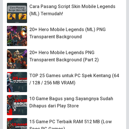
Cara Pasang Script Skin Mobile Legends
(ML) Termudah!
20+ Hero Mobile Legends (ML) PNG
Transparent Background
20+ Hero Mobile Legends PNG
Transparent Background (Part 2)
TOP 25 Games untuk PC Spek Kentang (64
/ 128 / 256 MB VRAM)
10 Game Bagus yang Sayangnya Sudah
Dihapus dari Play Store
15 Game PC Terbaik RAM 512 MB (Low
Spec PC Games)