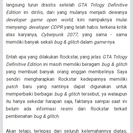
langsung turun drastis setelah
GTA Trilogy Definitive
Edition
ini dirilis, dari yang mulanya menjadi dewanya
developer game open world
, kini nampaknya mulai
menyaingi
developer CDPR
yang telah habis terkena kritik
atas karyanya,
Cyberpunk 2077,
yang sama - sama
memiliki banyak sekali
bug & glitch
dalam
game
-nya.
Entah apa yang dilakukan Rockstar, yang jelas
GTA Trilogy
Definitive Edition
ini masih memiliki beragam
bug & glitch
yang membuat banyak orang enggan membelinya. Saya
sendiri mengharapkan Rockstar kedepannya memiliki
patch
baru yang nantinya dapat digunakan untuk
memperbaiki berbagai
bug & glitch
tersebut, ya walaupun
itu hanya sekedar harapan saja, faktanya sampai saat ini
belum ada informasi resmi dari Rockstar terkait
pembenahan
bug & glitch.
Akan tetapi, terlepas dari seluruh kelemahannya diatas,