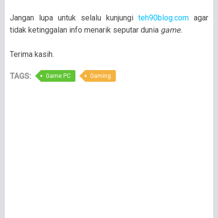
Jangan lupa untuk selalu kunjungi
teh90blog.com
agar
tidak ketinggalan info menarik seputar dunia
game.
Terima kasih.
TAGS:
Game PC
Gaming