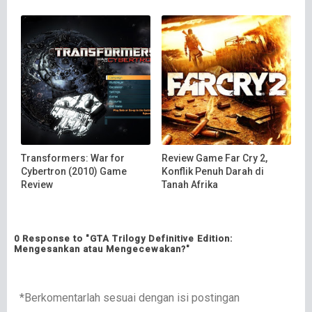
Transformers: War for
Review Game Far Cry 2,
Cybertron (2010) Game
Konflik Penuh Darah di
Review
Tanah Afrika
0 Response to "GTA Trilogy Definitive Edition:
Mengesankan atau Mengecewakan?"
*Berkomentarlah sesuai dengan isi postingan