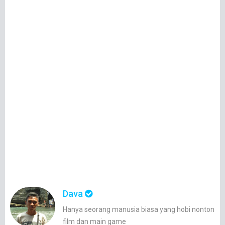
Dava
Hanya seorang manusia biasa yang hobi nonton
film dan main game