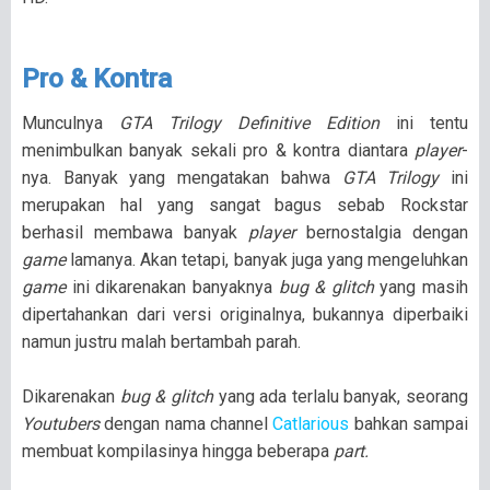
Pro & Kontra
Munculnya
GTA Trilogy Definitive Edition
ini tentu
menimbulkan banyak sekali pro & kontra diantara
player
-
nya. Banyak yang mengatakan bahwa
GTA Trilogy
ini
merupakan hal yang sangat bagus sebab Rockstar
berhasil membawa banyak
player
bernostalgia dengan
game
lamanya. Akan tetapi, banyak juga yang mengeluhkan
game
ini dikarenakan banyaknya
bug
& glitch
yang masih
dipertahankan dari versi originalnya, bukannya diperbaiki
namun justru malah bertambah parah.
Dikarenakan
bug & glitch
yang ada terlalu banyak, seorang
Youtubers
dengan nama channel
Catlarious
bahkan sampai
membuat kompilasinya hingga beberapa
part.