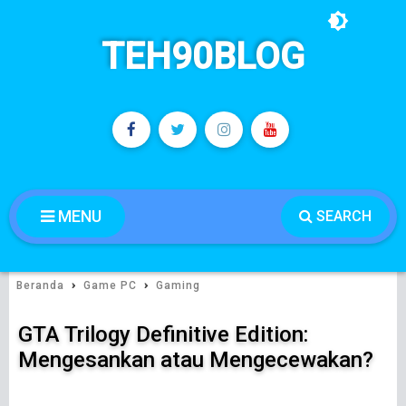
TEH90BLOG
MENU
SEARCH
›
›
Beranda
Game PC
Gaming
GTA Trilogy Definitive Edition:
Mengesankan atau Mengecewakan?