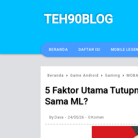
TEH90BLOG
BERANDA
DAFTAR ISI
MOBILE LEGE
›
›
›
Beranda
Game Android
Gaming
MOB
5 Faktor Utama Tutup
Sama ML?
By
Dava
24/05/26
0 Komen