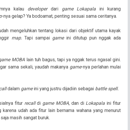
umnya kalau
developer
dari
game Lokapala
ini kurang
p
-nya gelap? Ya bodoamat, penting sesuai sama ceritanya.
udah mengeluhkan tentang lokasi dari objektif utama kayak
inggir
map.
Tapi sampai
game
ini ditutup pun nggak ada
game MOBA
lain tuh bagus, tapi ya nggak terus ngasal gini.
engar sama sekali, yaudah makanya
game
-nya perlahan mulai
call
dalam
game
ini yang justru dijadiin sebagai
battle spell.
ialnya fitur
recall
di
game MOBA,
dan di
Lokapala
ini fitur
 karena udah ada fitur lain bernama wahana yang menurut
 saja masih sangat buruk.