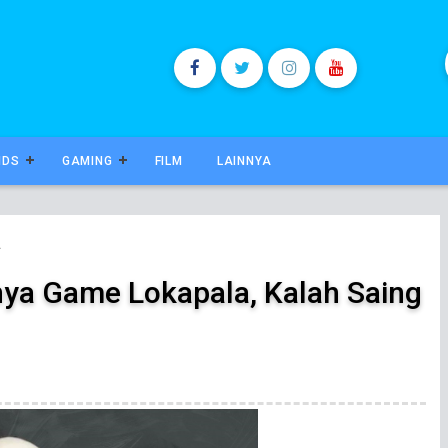
NDS
GAMING
FILM
LAINNYA
A
nya Game Lokapala, Kalah Saing