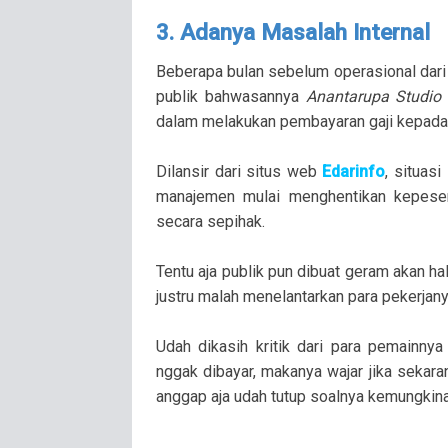
3. Adanya Masalah Internal
Beberapa bulan sebelum operasional dar
publik bahwasannya
Anantarupa Studi
dalam melakukan pembayaran gaji kepad
Dilansir dari situs web
Edarinfo
, situas
manajemen mulai menghentikan kepeser
secara sepihak.
Tentu aja publik pun dibuat geram akan hal
justru malah menelantarkan para pekerjan
Udah dikasih kritik dari para pemainny
nggak dibayar, makanya wajar jika sekar
anggap aja udah tutup soalnya kemungkinan 