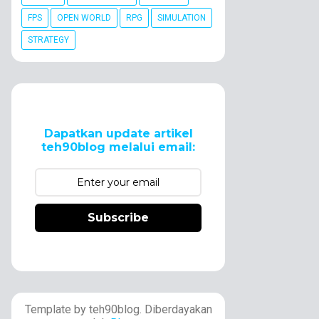
FPS
OPEN WORLD
RPG
SIMULATION
STRATEGY
Dapatkan update artikel
teh90blog melalui email:
Subscribe
Template by teh90blog. Diberdayakan