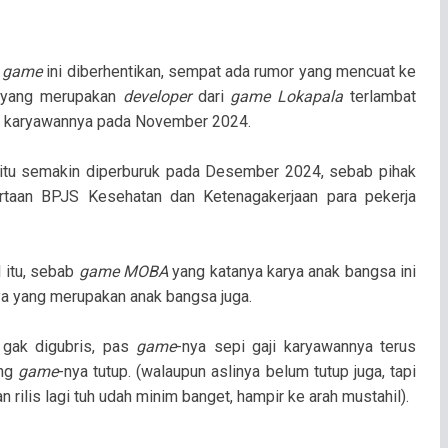
i
game
ini diberhentikan, sempat ada rumor yang mencuat ke
o
yang merupakan
developer
dari
game Lokapala
terlambat
a karyawannya pada November 2024.
i itu semakin diperburuk pada Desember 2024, sebab pihak
taan BPJS Kesehatan dan Ketenagakerjaan para pekerja
 itu, sebab
game MOBA
yang katanya karya anak bangsa ini
ya yang merupakan anak bangsa juga.
a gak digubris, pas
game
-nya sepi gaji karyawannya terus
ang
game
-nya tutup. (walaupun aslinya belum tutup juga, tapi
rilis lagi tuh udah minim banget, hampir ke arah mustahil).