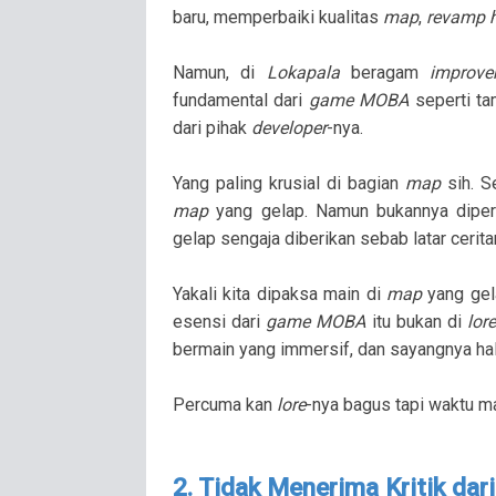
baru, memperbaiki kualitas
map
,
revamp 
Namun, di
Lokapala
beragam
improv
fundamental dari
game MOBA
seperti t
dari pihak
developer
-nya.
Yang paling krusial di bagian
map
sih. S
map
yang gelap. Namun bukannya dipe
gelap sengaja diberikan sebab latar ceri
Yakali kita dipaksa main di
map
yang gel
esensi dari
game MOBA
itu bukan di
lore
bermain yang immersif, dan sayangnya hal 
Percuma kan
lore
-nya bagus tapi waktu m
2. Tidak Menerima Kritik dar