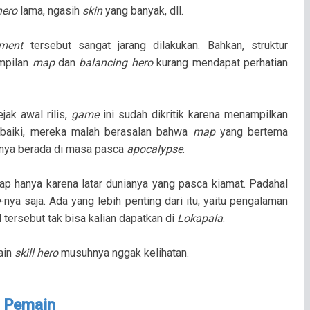
hero
lama, ngasih
skin
yang banyak, dll.
ement
tersebut sangat jarang dilakukan. Bahkan, struktur
ampilan
map
dan
balancing hero
kurang mendapat perhatian
ejak awal rilis,
game
ini sudah dikritik karena menampilkan
rbaiki, mereka malah berasalan bahwa
map
yang bertema
tanya berada di masa pasca
apocalypse
.
ap hanya karena latar dunianya yang pasca kiamat. Padahal
-nya saja. Ada yang lebih penting dari itu, yaitu pengalaman
tersebut tak bisa kalian dapatkan di
Lokapala
.
ain
skill hero
musuhnya nggak kelihatan.
i Pemain