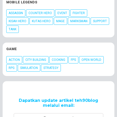
MOBILE LEGENDS
ASSASSIN
COUNTER HERO
EVENT
FIGHTER
KISAH HERO
KUTAS HERO
MAGE
MARKSMAN
SUPPORT
TANK
GAME
ACTION
CITY BUILDING
COOKING
FPS
OPEN WORLD
RPG
SIMULATION
STRATEGY
Dapatkan update artikel teh90blog
melalui email: