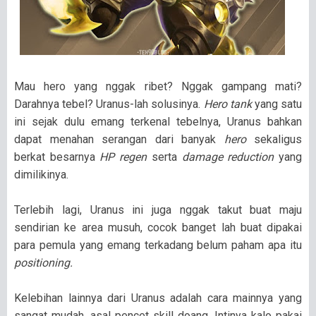
Mau hero yang nggak ribet? Nggak gampang mati?
Darahnya tebel? Uranus-lah solusinya.
Hero tank
yang satu
ini sejak dulu emang terkenal tebelnya, Uranus bahkan
dapat menahan serangan dari banyak
hero
sekaligus
berkat besarnya
HP regen
serta
damage reduction
yang
dimilikinya.
Terlebih lagi, Uranus ini juga nggak takut buat maju
sendirian ke area musuh, cocok banget lah buat dipakai
para pemula yang emang terkadang belum paham apa itu
positioning.
Kelebihan lainnya dari Uranus adalah cara mainnya yang
sangat mudah, asal pencet skill doang. Intinya kalo pakai