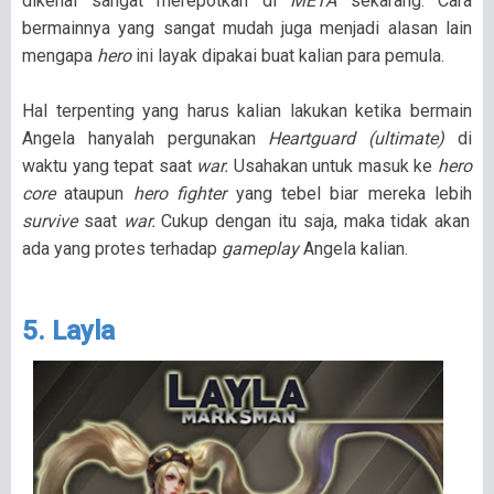
dikenal sangat merepotkan di
META
sekarang. Cara
bermainnya yang sangat mudah juga menjadi alasan lain
mengapa
hero
ini layak dipakai buat kalian para pemula.
Hal terpenting yang harus kalian lakukan ketika bermain
Angela hanyalah pergunakan
Heartguard (ultimate)
di
waktu yang tepat saat
war.
Usahakan untuk masuk ke
hero
core
ataupun
hero fighter
yang tebel biar mereka lebih
survive
saat
war.
Cukup dengan itu saja, maka tidak akan
ada yang protes terhadap
gameplay
Angela kalian.
5. Layla